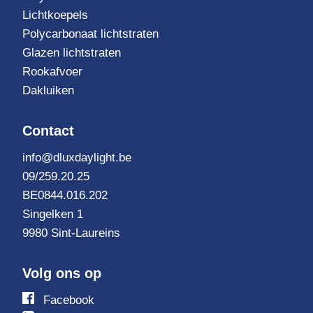
Lichtkoepels
Polycarbonaat lichtstraten
Glazen lichtstraten
Rookafvoer
Dakluiken
Contact
info@dluxdaylight.be
09/259.20.25
BE0844.016.202
Singelken 1
9980 Sint-Laureins
Volg ons op
Volg
Facebook