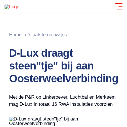
Polycarbonaat
Lichtkoepels
Polycarbonaat lichtstraten
Home
›
D-laatste nieuwtjes
Glazen lichtstraten
Rookafvoer
D-Lux draagt
Daktoegang
steen"tje" bij aan
Oosterweelverbinding
Met de P&R op Linkeroever, Luchtbal en Merksem
mag D-Lux in totaal 16 RWA installaties voorzien