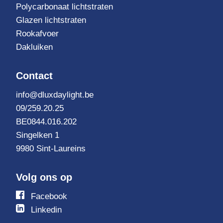
Polycarbonaat lichtstraten
Glazen lichtstraten
Rookafvoer
Dakluiken
Contact
info@dluxdaylight.be
09/259.20.25
BE0844.016.202
Singelken 1
9980 Sint-Laureins
Volg ons op
Volg
Facebook
ons
Volg
Linkedin
op
ons